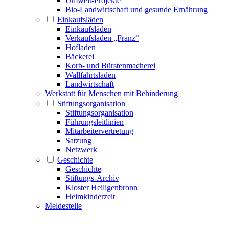
Umwelt-Projekte
Bio-Landwirtschaft und gesunde Ernährung
Einkaufsläden
Einkaufsläden
Verkaufsladen „Franz“
Hofladen
Bäckerei
Korb- und Bürstenmacherei
Wallfahrtsladen
Landwirtschaft
Werkstatt für Menschen mit Behinderung
Stiftungsorganisation
Stiftungsorganisation
Führungsleitlinien
Mitarbeitervertretung
Satzung
Netzwerk
Geschichte
Geschichte
Stiftungs-Archiv
Kloster Heiligenbronn
Heimkinderzeit
Meldestelle