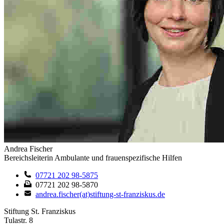
Andrea Fischer
Bereichsleiterin Ambulante und frauenspezifische Hilfen
07721 202 98-5875
07721 202 98-5870
andrea.fischer(at)stiftung-st-franziskus.de
Stiftung St. Franziskus
Tulastr. 8