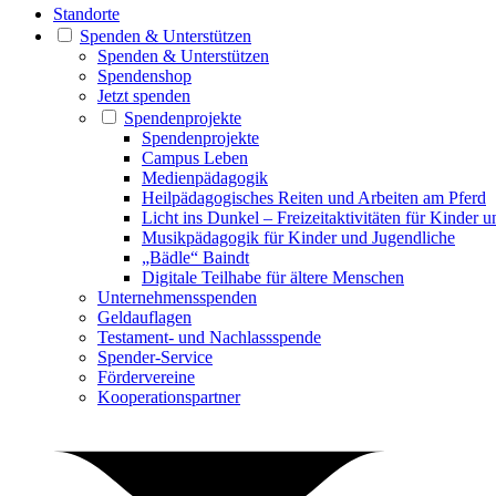
Standorte
Spenden & Unterstützen
Spenden & Unterstützen
Spendenshop
Jetzt spenden
Spendenprojekte
Spendenprojekte
Campus Leben
Medienpädagogik
Heilpädagogisches Reiten und Arbeiten am Pferd
Licht ins Dunkel – Freizeitaktivitäten für Kinder 
Musikpädagogik für Kinder und Jugendliche
„Bädle“ Baindt
Digitale Teilhabe für ältere Menschen
Unternehmensspenden
Geldauflagen
Testament- und Nachlassspende
Spender-Service
Fördervereine
Kooperationspartner