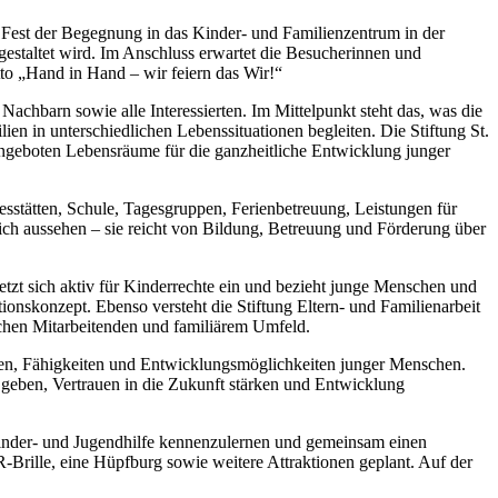
 Fest der Begegnung in das Kinder- und Familienzentrum in der
gestaltet wird. Im Anschluss erwartet die Besucherinnen und
to „Hand in Hand – wir feiern das Wir!“
Nachbarn sowie alle Interessierten. Im Mittelpunkt steht das, was die
n in unterschiedlichen Lebenssituationen begleiten. Die Stiftung St.
 Angeboten Lebensräume für die ganzheitliche Entwicklung junger
sstätten, Schule, Tagesgruppen, Ferienbetreuung, Leistungen für
lich aussehen – sie reicht von Bildung, Betreuung und Förderung über
etzt sich aktiv für Kinderrechte ein und bezieht junge Menschen und
tionskonzept. Ebenso versteht die Stiftung Eltern- und Familienarbeit
ischen Mitarbeitenden und familiärem Umfeld.
tärken, Fähigkeiten und Entwicklungsmöglichkeiten junger Menschen.
 geben, Vertrauen in die Zukunft stärken und Entwicklung
Kinder- und Jugendhilfe kennenzulernen und gemeinsam einen
rille, eine Hüpfburg sowie weitere Attraktionen geplant. Auf der