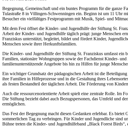
Begegnung, Gemeinschaft und ein buntes Programm für die ganze Fami
Tulastraße 8 in Villingen-Schwenningen ein. Beginn ist um 11 Uhr mi
Besucher ein vielfältiges Festprogramm mit Musik, Spiel- und Mitma
Mit dem Fest öffnet die Kinder- und Jugendhilfe der Stiftung St. Fran
Arbeit der Kinder- und Jugendhilfe täglich prägt: junge Menschen er
Franziskus unterstützt, begleitet, bildet und fördert Kinder, Jugend
Menschen sowie ihrer Herkunftsfamilien.
Die Kinder- und Jugendhilfe der Stiftung St. Franziskus umfasst ein
Familien, stationäre Wohngruppen sowie der Fachdienst Kinder- und J
familienunterstützende Angebote bis hin zu Hilfen für junge Mensch
Ein wichtiger Grundsatz der pädagogischen Arbeit ist die Beteiligung
ihre Familien in Hilfeprozesse und in die Gestaltung ihres Lebensortes
als festen Bestandteil der täglichen Arbeit. Die Förderung von Kinde
Auch die ressourcenorientierte Arbeit spielt eine zentrale Rolle. Im
Die Stiftung bezieht dabei auch Bezugspersonen, das Umfeld und den 
ermöglichen.
Das Fest der Begegnung macht diesen Gedanken erlebbar. Es bietet 
sommerlichen Tag zu verbringen. Für Kinder und Jugendliche sind un
Bühne treten die Kinder- und Jugendhilfeband „Black Forest Birds“,