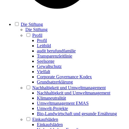
Die Stiftung
Die Stiftung
Profil
Profil
Leitbild
audit berufundfamilie
Transparenzleitlinie
Seelsorge
Gewaltschutz
Vielfalt
Corporate Governance Kodex
Grundsatzerklärung
Nachhaltigkeit und Umweltmanagement
Nachhaltigkeit und Umweltmanagement
Klimaneutralität
Umweltmanagement EMAS
Umwelt-Projekte
Bio-Landwirtschaft und gesunde Ernährung
Einkaufsläden
Einkaufsläden