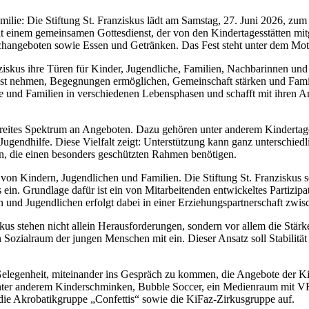
lie: Die Stiftung St. Franziskus lädt am Samstag, 27. Juni 2026, zum
t einem gemeinsamen Gottesdienst, der von den Kindertagesstätten mit
changeboten sowie Essen und Getränken. Das Fest steht unter dem Mot
ziskus ihre Türen für Kinder, Jugendliche, Familien, Nachbarinnen und 
nst nehmen, Begegnungen ermöglichen, Gemeinschaft stärken und Familie
liche und Familien in verschiedenen Lebensphasen und schafft mit ihren
 breites Spektrum an Angeboten. Dazu gehören unter anderem Kindertage
ugendhilfe. Diese Vielfalt zeigt: Unterstützung kann ganz unterschied
en, die einen besonders geschützten Rahmen benötigen.
 von Kindern, Jugendlichen und Familien. Die Stiftung St. Franziskus s
 ein. Grundlage dafür ist ein von Mitarbeitenden entwickeltes Partizipa
rn und Jugendlichen erfolgt dabei in einer Erziehungspartnerschaft zw
 Fokus stehen nicht allein Herausforderungen, sondern vor allem die S
Sozialraum der jungen Menschen mit ein. Dieser Ansatz soll Stabilität
Gelegenheit, miteinander ins Gespräch zu kommen, die Angebote der 
ter anderem Kinderschminken, Bubble Soccer, ein Medienraum mit VR-B
 die Akrobatikgruppe „Confettis“ sowie die KiFaz-Zirkusgruppe auf.