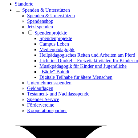
Standorte
Spenden & Unterstützen
Spenden & Unterstützen
Spendenshop
Jetzt spenden
Spendenprojekte
Spendenprojekte
Campus Leben
Medienpädagogik
Heilpädagogisches Reiten und Arbeiten am Pferd
Licht ins Dunkel – Freizeitaktivitäten für Kinder 
Musikpädagogik für Kinder und Jugendliche
„Bädle“ Baindt
Digitale Teilhabe für ältere Menschen
Unternehmensspenden
Geldauflagen
Testament- und Nachlassspende
Spender-Service
Fördervereine
Kooperationspartner