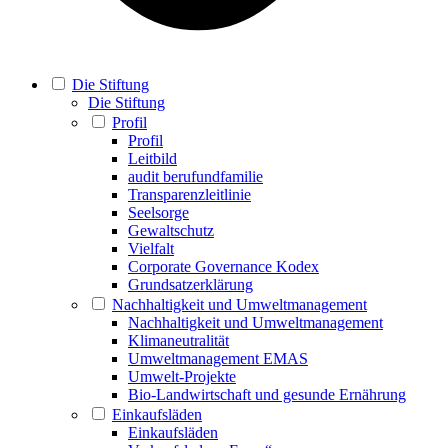
Die Stiftung
Die Stiftung
Profil
Profil
Leitbild
audit berufundfamilie
Transparenzleitlinie
Seelsorge
Gewaltschutz
Vielfalt
Corporate Governance Kodex
Grundsatzerklärung
Nachhaltigkeit und Umweltmanagement
Nachhaltigkeit und Umweltmanagement
Klimaneutralität
Umweltmanagement EMAS
Umwelt-Projekte
Bio-Landwirtschaft und gesunde Ernährung
Einkaufsläden
Einkaufsläden